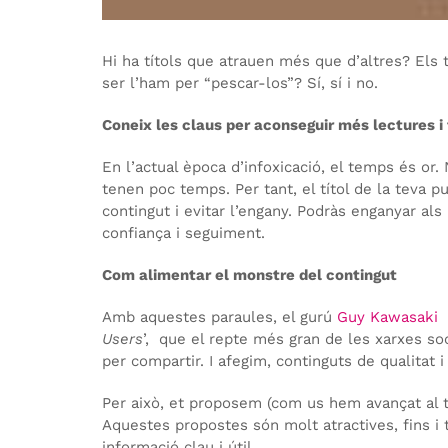
Hi ha títols que atrauen més que d’altres? Els 
ser l’ham per “pescar-los”? Sí, sí i no.
Coneix les claus per aconseguir més lectures i 
En l’actual època d’infoxicació, el temps és or
tenen poc temps. Per tant, el títol de la teva pu
contingut i evitar l’engany. Podràs enganyar al
confiança i seguiment.
Com alimentar el monstre del contingut
Amb aquestes paraules, el gurú
Guy Kawasaki
Users
’, que el repte més gran de les xarxes soc
per compartir. I afegim, continguts de qualitat i
Per això, et proposem (com us hem avançat al tí
Aquestes propostes són molt atractives, fins i t
informació clau i útil.