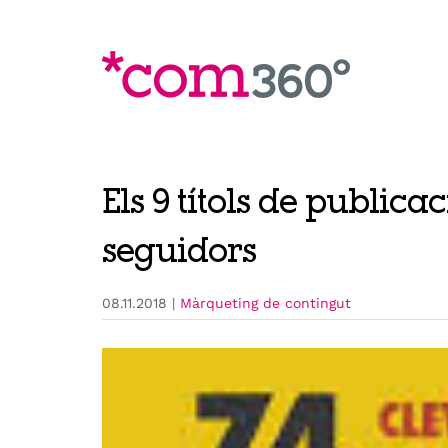
Skip
to
content
Els 9 títols de public
seguidors
08.11.2018
|
Màrqueting de contingut
View
Larger
Image