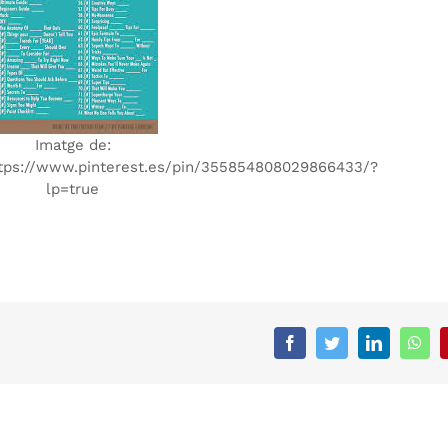
Imatge de:
tps://www.pinterest.es/pin/355854808029866433/?
lp=true
Facebook
Twitter
LinkedIn
What