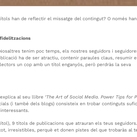
títols han de reflectir el missatge del contingut? O només ha
fidelitzacions
. Nosaltres tenim poc temps, els nostres seguidors i seguidore
blicació ha de ser atractiu, contenir paraules claus, resumir e
s lectors un cop amb un títol enganyós, però perdràs la seva
explica al seu llibre
‘The Art of Social Media. Power Tips for 
ials (i també dels blogs) consisteix en trobar continguts sufi
 interessants.
tol), 9 títols de publicacions que atrauran els teus seguidors
ot, irresistibles, perquè et donen pistes del que trobaràs al t