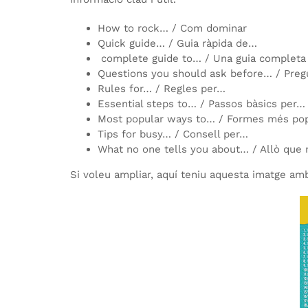
How to rock… / Com dominar
Quick guide… / Guia ràpida de…
complete guide to… / Una guia complet
Questions you should ask before… / Preg
Rules for… / Regles per…
Essential steps to… / Passos bàsics per…
Most popular ways to… / Formes més po
Tips for busy… / Consell per…
What no one tells you about… / Allò que n
Si voleu ampliar, aquí teniu aquesta imatge a