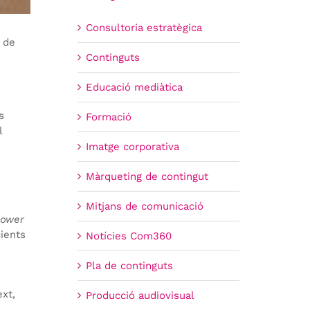
Consultoria estratègica
n de
Continguts
Educació mediàtica
s
Formació
l
Imatge corporativa
Màrqueting de contingut
Mitjans de comunicació
Power
cients
Notícies Com360
Pla de continguts
.
ext,
Producció audiovisual