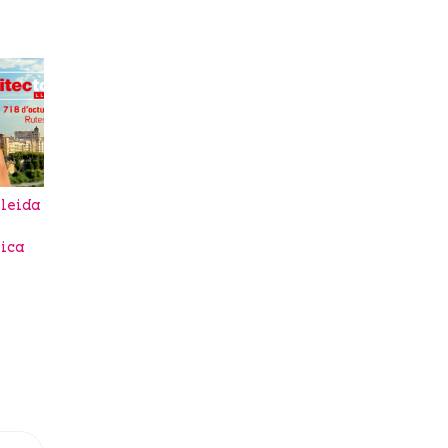
Lleida
tica