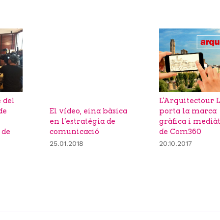
 del
L’Arquitectour 
de
porta la marca
El vídeo, eina bàsica
gràfica i medià
en l’estratègia de
 de
de Com360
comunicació
20.10.2017
25.01.2018