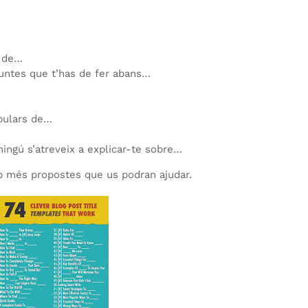
a de…
untes que t’has de fer abans…
pulars de…
ingú s’atreveix a explicar-te sobre…
mb més propostes que us podran ajudar.