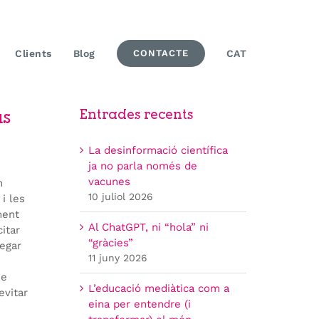
Clients
Blog
CONTACTE
CAT
Entrades recents
us
La desinformació científica
ja no parla només de
vacunes
n
10 juliol 2026
i les
ment
Al ChatGPT, ni “hola” ni
itar
“gràcies”
vegar
11 juny 2026
ue
L’educació mediàtica com a
evitar
eina per entendre (i