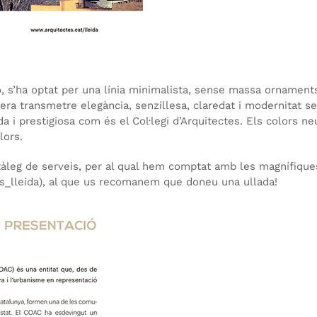
, s’ha optat per una línia minimalista, sense massa ornament
 era transmetre elegància, senzillesa, claredat i modernitat s
a i prestigiosa com és el Col·legi d’Arquitectes. Els colors ne
lors.
tàleg de serveis, per al qual hem comptat amb les magnífique
es_lleida), al que us recomanem que doneu una ullada!