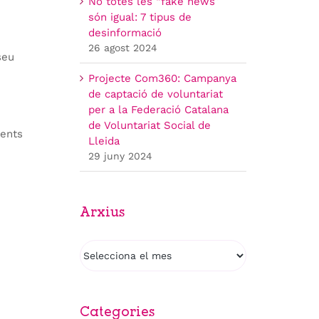
No totes les “fake news”
són igual: 7 tipus de
desinformació
26 agost 2024
seu
Projecte Com360: Campanya
de captació de voluntariat
per a la Federació Catalana
de Voluntariat Social de
ments
Lleida
29 juny 2024
Arxius
Arxius
Categories