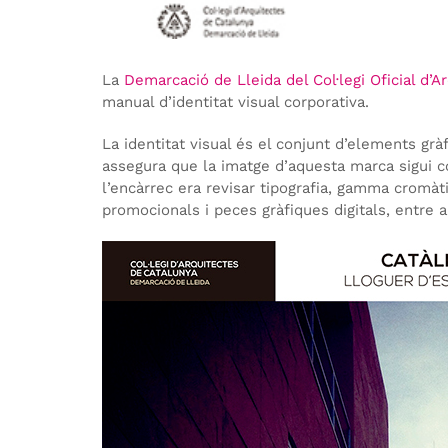
La
Demarcació de Lleida del Col·legi Oficial d’
manual d’identitat visual corporativa.
La identitat visual és el conjunt d’elements gr
assegura que la imatge d’aquesta marca sigui co
l’encàrrec era revisar tipografia, gamma cromàt
promocionals i peces gràfiques digitals, entre al