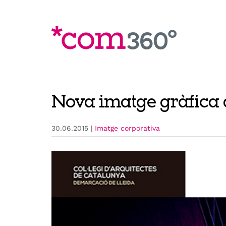
Skip
to
content
Nova imatge gràfica
30.06.2015
|
Imatge corporativa
View
Larger
Image