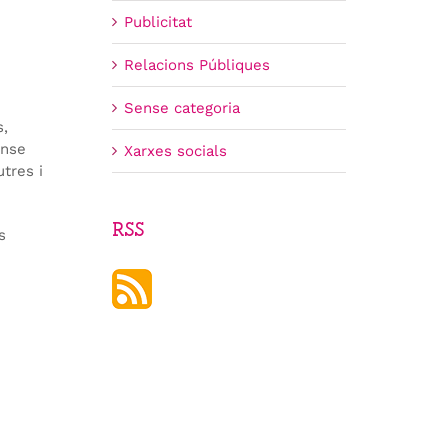
Publicitat
Relacions Públiques
Sense categoria
s,
ense
Xarxes socials
utres i
RSS
s